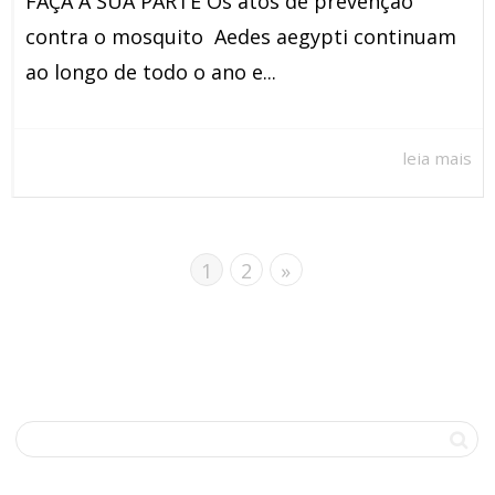
FAÇA A SUA PARTE Os atos de prevenção
contra o mosquito Aedes aegypti continuam
ao longo de todo o ano e...
leia mais
1
2
»