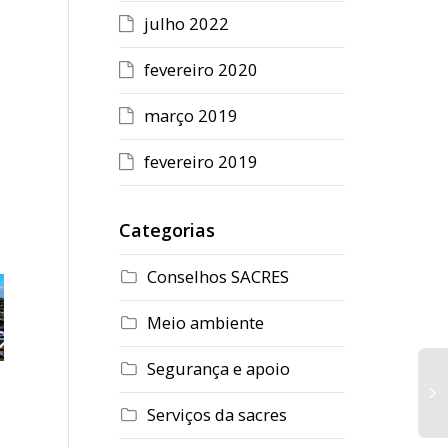
julho 2022
fevereiro 2020
março 2019
fevereiro 2019
Categorias
Conselhos SACRES
Meio ambiente
Segurança e apoio
TODOS CONTRA A
R
DESCARTE
DENGUE
D
CORRETAMENTE O
Serviços da sacres
A
SEU LIXO