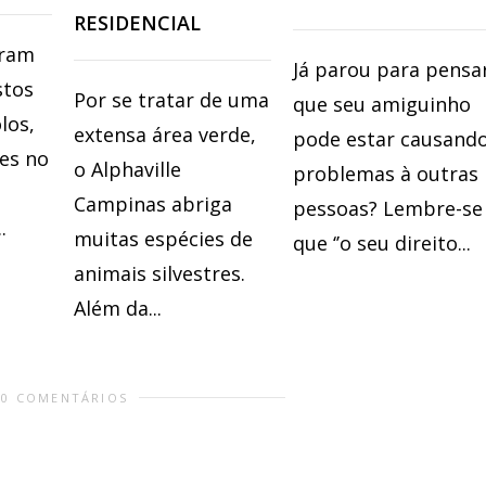
RESIDENCIAL
oram
Já parou para pensa
stos
Por se tratar de uma
que seu amiguinho
los,
extensa área verde,
pode estar causand
res no
o Alphaville
problemas à outras
Campinas abriga
pessoas? Lembre-se
.
muitas espécies de
que ‘’o seu direito...
animais silvestres.
Além da...
0 COMENTÁRIOS