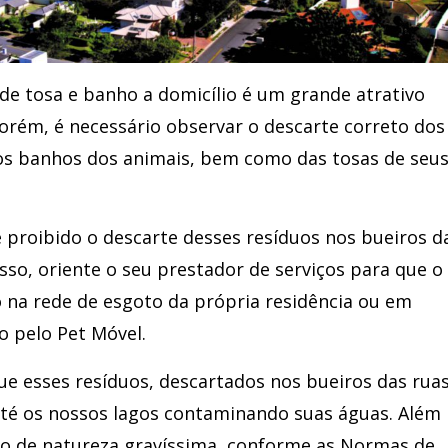
s de tosa e banho a domicílio é um grande atrativo
orém, é necessário observar o descarte correto dos
os banhos dos animais, bem como das tosas de seu
 proibido o descarte desses resíduos nos bueiros d
isso, oriente o seu prestador de serviços para que o
to na rede de esgoto da própria residência ou em
do pelo Pet Móvel.
ue esses resíduos, descartados nos bueiros das rua
até os nossos lagos contaminando suas águas. Além
ção de natureza gravíssima, conforme as Normas de