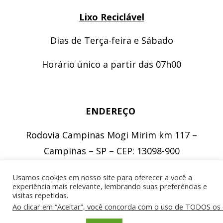
Lixo Reciclável
Dias de Terça-feira e Sábado
Horário único a partir das 07h00
ENDEREÇO
Rodovia Campinas Mogi Mirim km 117 –
Campinas – SP – CEP: 13098-900
Usamos cookies em nosso site para oferecer a você a
experiência mais relevante, lembrando suas preferências e
visitas repetidas.
©2026 Sacres
rp@sacres.com.br • (19) 3796-9500/(19)3796-9501 •
Ao clicar em “Aceitar”, você concorda com o uso de TODOS os 
Desenvolvimento
KLSOFT mobile systems
•