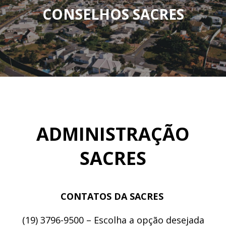
CONSELHOS SACRES
Informações sobre os Conselhos da SACRES
SAIBA MAIS
ADMINISTRAÇÃO
SACRES
CONTATOS DA SACRES
(19) 3796-9500 – Escolha a opção desejada