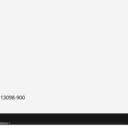
 13098-900
ystems
•