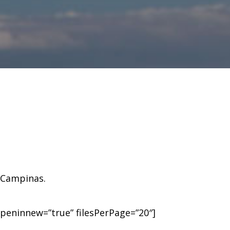
 Campinas.
 openinnew=”true” filesPerPage=”20″]