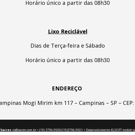
Horário único a partir das 08h30
Lixo Reciclável
Dias de Terça-feira e Sábado
Horário único a partir das 08h30
ENDEREÇO
ampinas Mogi Mirim km 117 – Campinas – SP – CEP:
 Sacres
rp@sacres.com.br • (19) 3796-9500/(19)3796-9501 • Desenvolvimento
KLSOFT mobile s